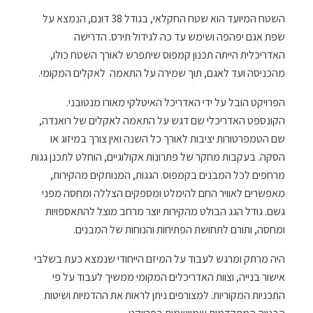
השטח המיועד הוא שטח החקלאי, בגודל 38 דונם, הנמצא על
שפת אגם יפהפה ושימש עד כה לגידול תירס. הדרישה
האדריכלית הייתה תכנון קמפוס שיתפרש לאורך השטח כולו,
מהכניסה ועד לאגם, תוך שמירה על התאמה לאקלים המקומי.
הפרויקט הובל על ידי האדריכל האיטלקי מאורו מנטובני.
הקונספט האדריכלי שם דגש על התאמה לאקלים של רואנדה,
שם הטמפרטורות יציבות לאורך כל השנה ואין צורך במיזוג או
הסקה. בעקבות מחקר של פתרונות אקולוגיים, הוחלט לתכנן גגות
מרחפים לכל המבנים בקמפוס. הגגות, המנותקים מהקירות,
מאפשרים לאוויר החם להימלט ומספקים הצללה ומחסה מפני
גשם. גודל הגג הבולט מהקירות יוצר מרחב מוצל להתאספויות
ומחסה, ותורם לתחושת הפתיחות והנוחות של המבנים.
היה מרתק ומרגש לעבוד על המיזם הייחודי שנמצא כעת בשלבי
אישור בנייה, וצוות האדריכלים המקומי ממשיך לעבוד על פי
התכניות המקוריות. למצורפים ניתן לראות את ההדמיות ושיטות